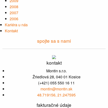
2009
2008
2007
2006
Kariéra u nás
Kontakt
spojte sa s nami
kontakt
Montin s.r.o.
Žriedlová 28, 040 01 Kosice
(+421) 055 550 16 11
montin@montin.sk
48.719156, 21.247595
fakturačné údaje