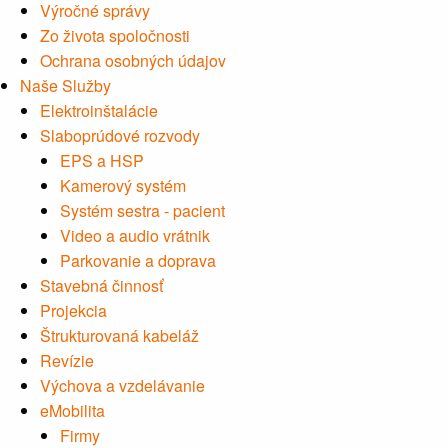
Výročné správy
Zo života spoločnosti
Ochrana osobných údajov
Naše Služby
Elektroinštalácie
Slaboprúdové rozvody
EPS a HSP
Kamerový systém
Systém sestra - pacient
Video a audio vrátnik
Parkovanie a doprava
Stavebná činnosť
Projekcia
Štrukturovaná kabeláž
Revízie
Výchova a vzdelávanie
eMobilita
Firmy