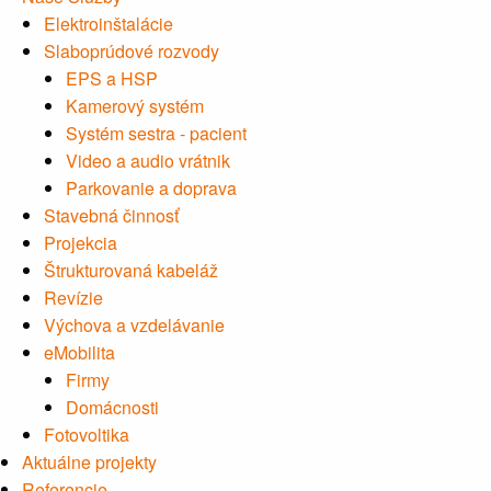
Elektroinštalácie
Slaboprúdové rozvody
EPS a HSP
Kamerový systém
Systém sestra - pacient
Video a audio vrátnik
Parkovanie a doprava
Stavebná činnosť
Projekcia
Štrukturovaná kabeláž
Revízie
Výchova a vzdelávanie
eMobilita
Firmy
Domácnosti
Fotovoltika
Aktuálne projekty
Referencie