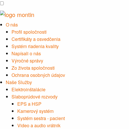
O nás
Profil spoločnosti
Certifikáty a osvedčenia
Systém riadenia kvality
Napísali o nás
Výročné správy
Zo života spoločnosti
Ochrana osobných údajov
Naše Služby
Elektroinštalácie
Slaboprúdové rozvody
EPS a HSP
Kamerový systém
Systém sestra - pacient
Video a audio vrátnik