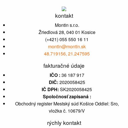
kontakt
Montin s.r.o.
Žriedlová 28, 040 01 Kosice
(+421) 055 550 16 11
montin@montin.sk
48.719156, 21.247595
fakturačné údaje
IČO :
36 187 917
DIČ:
2020058425
IČ DPH:
SK2020058425
Spoločnosť zapisaná :
Obchodný register Mestský súd Košice Oddiel: Sro,
vložka č. 10679/V
rýchly kontakt