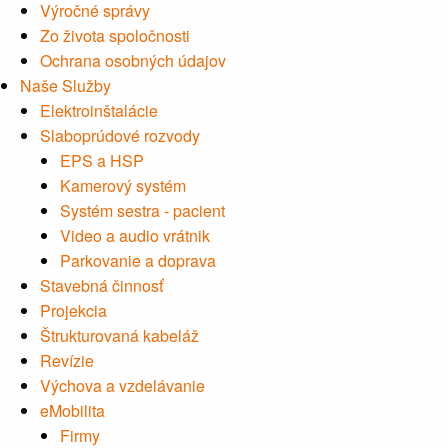
Výročné správy
Zo života spoločnosti
Ochrana osobných údajov
Naše Služby
Elektroinštalácie
Slaboprúdové rozvody
EPS a HSP
Kamerový systém
Systém sestra - pacient
Video a audio vrátnik
Parkovanie a doprava
Stavebná činnosť
Projekcia
Štrukturovaná kabeláž
Revízie
Výchova a vzdelávanie
eMobilita
Firmy