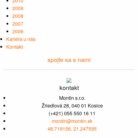
2010
2009
2008
2007
2006
Kariéra u nás
Kontakt
spojte sa s nami
kontakt
Montin s.r.o.
Žriedlová 28, 040 01 Kosice
(+421) 055 550 16 11
montin@montin.sk
48.719156, 21.247595