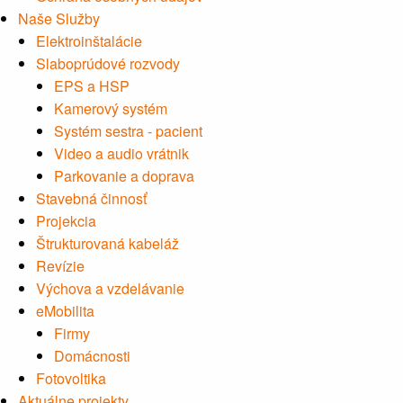
Naše Služby
Elektroinštalácie
Slaboprúdové rozvody
EPS a HSP
Kamerový systém
Systém sestra - pacient
Video a audio vrátnik
Parkovanie a doprava
Stavebná činnosť
Projekcia
Štrukturovaná kabeláž
Revízie
Výchova a vzdelávanie
eMobilita
Firmy
Domácnosti
Fotovoltika
Aktuálne projekty