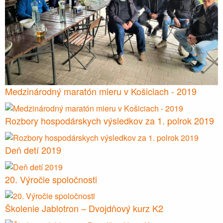
Medzinárodný maratón mieru v Košiciach - 2019
Rozbory hospodárskych výsledkov za 1. polrok 2019
Deň detí 2019
20. Výročie spoločnosti
Školenie Jablotron – Dvojdňový kurz K2