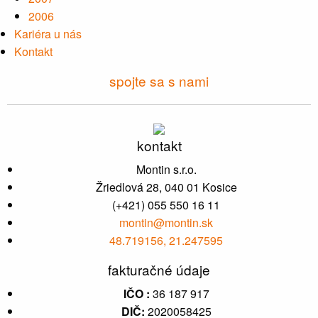
2006
Kariéra u nás
Kontakt
spojte sa s nami
kontakt
Montin s.r.o.
Žriedlová 28, 040 01 Kosice
(+421) 055 550 16 11
montin@montin.sk
48.719156, 21.247595
fakturačné údaje
IČO :
36 187 917
DIČ:
2020058425