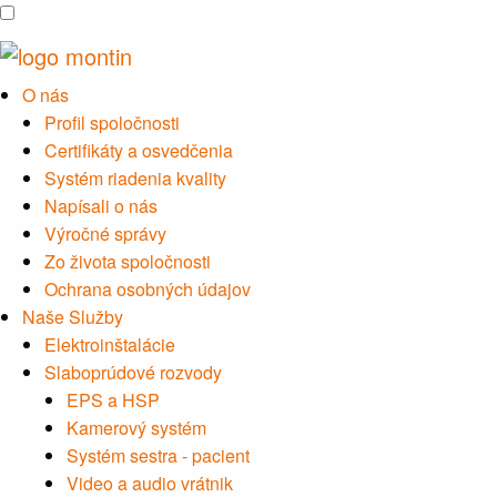
O nás
Profil spoločnosti
Certifikáty a osvedčenia
Systém riadenia kvality
Napísali o nás
Výročné správy
Zo života spoločnosti
Ochrana osobných údajov
Naše Služby
Elektroinštalácie
Slaboprúdové rozvody
EPS a HSP
Kamerový systém
Systém sestra - pacient
Video a audio vrátnik