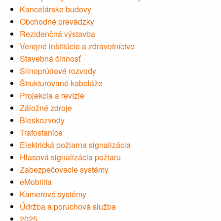
Kancelárske budovy
Obchodné prevádzky
Rezidenčná výstavba
Verejné inštitúcie a zdravotníctvo
Stavebná činnosť
Silnoprúdové rozvody
Štrukturované kabeláže
Projekcia a revízie
Záložné zdroje
Bleskozvody
Trafostanice
Elektrická požiarna signalizácia
Hlasová signalizácia požiaru
Zabezpečovacie systémy
eMobilita
Kamerové systémy
Údržba a poruchová služba
2025