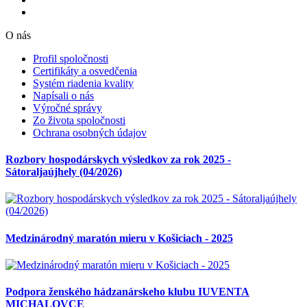
O nás
Profil spoločnosti
Certifikáty a osvedčenia
Systém riadenia kvality
Napísali o nás
Výročné správy
Zo života spoločnosti
Ochrana osobných údajov
Rozbory hospodárskych výsledkov za rok 2025 -
Sátoraljaújhely (04/2026)
Medzinárodný maratón mieru v Košiciach - 2025
Podpora ženského hádzanárskeho klubu IUVENTA
MICHALOVCE