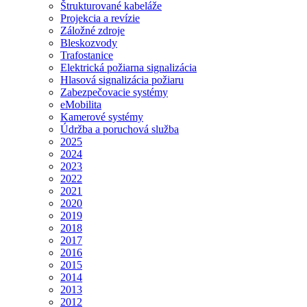
Štrukturované kabeláže
Projekcia a revízie
Záložné zdroje
Bleskozvody
Trafostanice
Elektrická požiarna signalizácia
Hlasová signalizácia požiaru
Zabezpečovacie systémy
eMobilita
Kamerové systémy
Údržba a poruchová služba
2025
2024
2023
2022
2021
2020
2019
2018
2017
2016
2015
2014
2013
2012