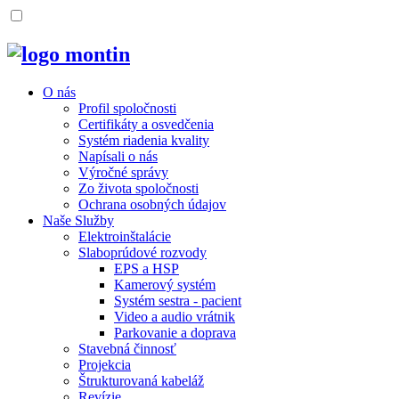
O nás
Profil spoločnosti
Certifikáty a osvedčenia
Systém riadenia kvality
Napísali o nás
Výročné správy
Zo života spoločnosti
Ochrana osobných údajov
Naše Služby
Elektroinštalácie
Slaboprúdové rozvody
EPS a HSP
Kamerový systém
Systém sestra - pacient
Video a audio vrátnik
Parkovanie a doprava
Stavebná činnosť
Projekcia
Štrukturovaná kabeláž
Revízie