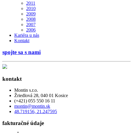
2011
2010
2009
2008
2007
2006
Kariéra u nás
Kontakt
spojte sa s nami
kontakt
Montin s.r.o.
Žriedlová 28, 040 01 Kosice
(+421) 055 550 16 11
montin@montin.sk
48.719156, 21.247595
fakturačné údaje