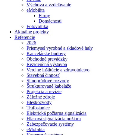
Výchova a vzdelávanie
eMobilita
Firmy
Domácnosti
Fotovoltika
Aktuálne projekty
Referencie
2026
Priemysel vyrobné a skladové haly
Kancelárske budovy
Obchodné prevádzky
Rezidenčná výstavba
Verejné inštitúcie a zdravotníctvo
Stavebná činnosť
Silnoprúdové rozvody
Štrukturované kabeláže
Projekcia a revízie
Záložné zdroje
Bleskozvody
Trafostanice
Elektrická požiarna signalizácia
Hlasová signalizácia požiaru
Zabezpečovacie systémy
eMobilita
Kamerové systémy