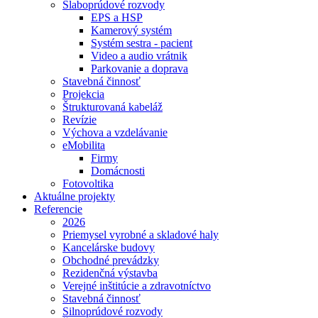
Slaboprúdové rozvody
EPS a HSP
Kamerový systém
Systém sestra - pacient
Video a audio vrátnik
Parkovanie a doprava
Stavebná činnosť
Projekcia
Štrukturovaná kabeláž
Revízie
Výchova a vzdelávanie
eMobilita
Firmy
Domácnosti
Fotovoltika
Aktuálne projekty
Referencie
2026
Priemysel vyrobné a skladové haly
Kancelárske budovy
Obchodné prevádzky
Rezidenčná výstavba
Verejné inštitúcie a zdravotníctvo
Stavebná činnosť
Silnoprúdové rozvody