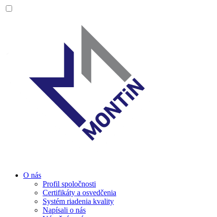
O nás
Profil spoločnosti
Certifikáty a osvedčenia
Systém riadenia kvality
Napísali o nás