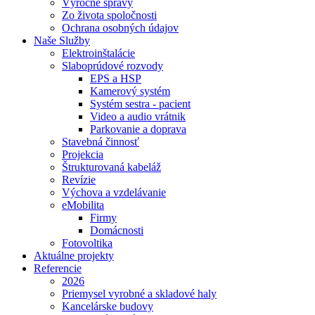
Výročné správy
Zo života spoločnosti
Ochrana osobných údajov
Naše Služby
Elektroinštalácie
Slaboprúdové rozvody
EPS a HSP
Kamerový systém
Systém sestra - pacient
Video a audio vrátnik
Parkovanie a doprava
Stavebná činnosť
Projekcia
Štrukturovaná kabeláž
Revízie
Výchova a vzdelávanie
eMobilita
Firmy
Domácnosti
Fotovoltika
Aktuálne projekty
Referencie
2026
Priemysel vyrobné a skladové haly
Kancelárske budovy