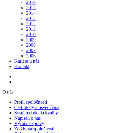
2016
2015
2014
2013
2012
2011
2010
2009
2008
2007
2006
Kariéra u nás
Kontakt
O nás
Profil spoločnosti
Certifikáty a osvedčenia
Systém riadenia kvality
Napísali o nás
Výročné správy
Zo života spoločnosti