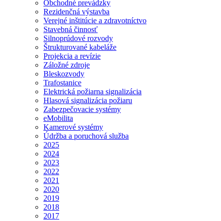
Obchodné prevádzky
Rezidenčná výstavba
Verejné inštitúcie a zdravotníctvo
Stavebná činnosť
Silnoprúdové rozvody
Štrukturované kabeláže
Projekcia a revízie
Záložné zdroje
Bleskozvody
Trafostanice
Elektrická požiarna signalizácia
Hlasová signalizácia požiaru
Zabezpečovacie systémy
eMobilita
Kamerové systémy
Údržba a poruchová služba
2025
2024
2023
2022
2021
2020
2019
2018
2017