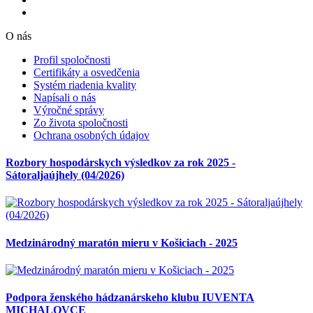
O nás
Profil spoločnosti
Certifikáty a osvedčenia
Systém riadenia kvality
Napísali o nás
Výročné správy
Zo života spoločnosti
Ochrana osobných údajov
Rozbory hospodárskych výsledkov za rok 2025 -
Sátoraljaújhely (04/2026)
Medzinárodný maratón mieru v Košiciach - 2025
Podpora ženského hádzanárskeho klubu IUVENTA
MICHALOVCE