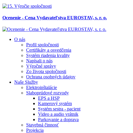
Ocenenie - Cena Vydavateľstva EUROSTAV, s. r. o.
O nás
Profil spoločnosti
Certifikáty a osvedčenia
Systém riadenia kvality
Napísali o nás
Výročné správy
Zo života spoločnosti
Ochrana osobných údajov
Naše Služby
Elektroinštalácie
Slaboprúdové rozvody
EPS a HSP
Kamerový systém
Systém sestra - pacient
Video a audio vrátnik
Parkovanie a doprava
Stavebná činnosť
Projekcia