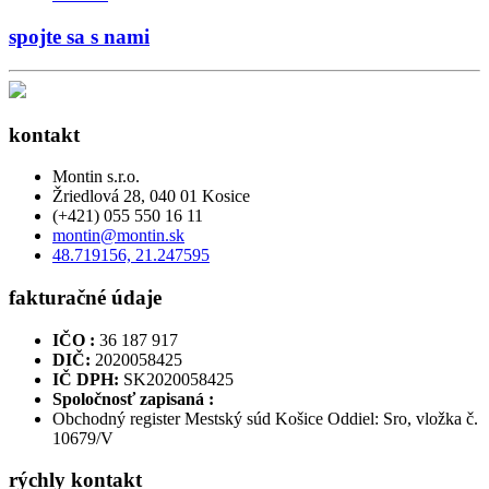
spojte sa s nami
kontakt
Montin s.r.o.
Žriedlová 28, 040 01 Kosice
(+421) 055 550 16 11
montin@montin.sk
48.719156, 21.247595
fakturačné údaje
IČO :
36 187 917
DIČ:
2020058425
IČ DPH:
SK2020058425
Spoločnosť zapisaná :
Obchodný register Mestský súd Košice Oddiel: Sro, vložka č.
10679/V
rýchly kontakt