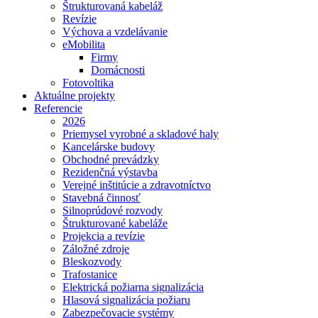
Štrukturovaná kabeláž
Revízie
Výchova a vzdelávanie
eMobilita
Firmy
Domácnosti
Fotovoltika
Aktuálne projekty
Referencie
2026
Priemysel vyrobné a skladové haly
Kancelárske budovy
Obchodné prevádzky
Rezidenčná výstavba
Verejné inštitúcie a zdravotníctvo
Stavebná činnosť
Silnoprúdové rozvody
Štrukturované kabeláže
Projekcia a revízie
Záložné zdroje
Bleskozvody
Trafostanice
Elektrická požiarna signalizácia
Hlasová signalizácia požiaru
Zabezpečovacie systémy