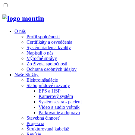
O nás
Profil spoločnosti
Certifikáty a osvedčenia
Systém riadenia kvality
Napísali o nás
Výročné správy
Zo života spoločnosti
Ochrana osobných údajov
Naše Služby
Elektroinštalácie
Slaboprúdové rozvody
EPS a HSP
Kamerový systém
Systém sestra - pacient
Video a audio vrátnik
Parkovanie a doprava
Stavebná činnosť
Projekcia
Štrukturovaná kabeláž
Revízie