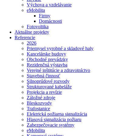
Výchova a vzdelávanie
eMobilita
Firmy
Domácnosti
Fotovoltika
Aktuálne projekty
Referencie
2026
Priemysel vyrobné a skladové haly
Kancelárske budovy
Obchodné prevádzky
Rezidenčná výstavba
Verejné inštitúcie a zdravotníctvo
Stavebná činnosť
Silnoprúdové rozvody
Štrukturované kabeláže
Projekcia a revízie
Záložné zdroje
Bleskozvody
Trafostanice
Elektrická požiarna signalizácia
Hlasová signalizácia požiaru
Zabezpečovacie systémy
eMobilita
Kamerové systémy