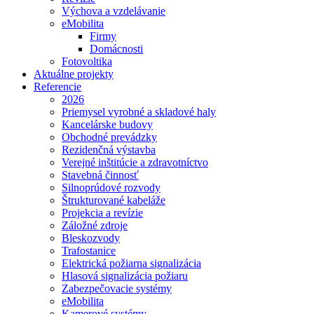
Výchova a vzdelávanie
eMobilita
Firmy
Domácnosti
Fotovoltika
Aktuálne projekty
Referencie
2026
Priemysel vyrobné a skladové haly
Kancelárske budovy
Obchodné prevádzky
Rezidenčná výstavba
Verejné inštitúcie a zdravotníctvo
Stavebná činnosť
Silnoprúdové rozvody
Štrukturované kabeláže
Projekcia a revízie
Záložné zdroje
Bleskozvody
Trafostanice
Elektrická požiarna signalizácia
Hlasová signalizácia požiaru
Zabezpečovacie systémy
eMobilita
Kamerové systémy