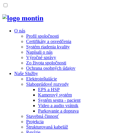
O nás
Profil spoločnosti
Certifikáty a osvedčenia
Systém riadenia kvality
Napísali o nás
Výročné správy
Zo života spoločnosti
Ochrana osobných údajov
Naše Služby
Elektroinštalácie
Slaboprúdové rozvody
EPS a HSP
Kamerový systém
Systém sestra - pacient
Video a audio vrátnik
Parkovanie a doprava
Stavebná činnosť
Projekcia
Štrukturovaná kabeláž
Revízie