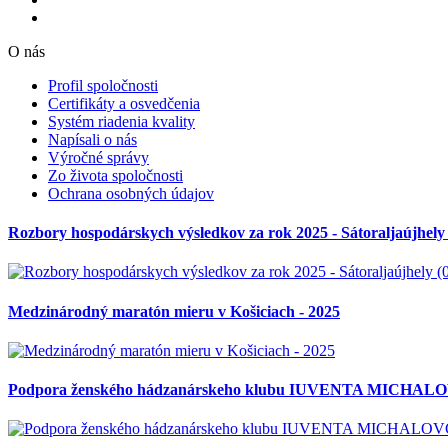
O nás
Profil spoločnosti
Certifikáty a osvedčenia
Systém riadenia kvality
Napísali o nás
Výročné správy
Zo života spoločnosti
Ochrana osobných údajov
Rozbory hospodárskych výsledkov za rok 2025 - Sátoraljaújhely 
Medzinárodný maratón mieru v Košiciach - 2025
Podpora ženského hádzanárskeho klubu IUVENTA MICHAL