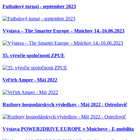
Futbalový turnaj - september 2023
Výstava – The Smarter Europe – Mníchov 14.-16.06.2023
35. výročie spoločnosti ZPUE
Veľtrh Amper - Máj 2022
Rozbory hospodárskych výsledkov - Máj 2022 - Ostrožovič
Výstava POWER2DRIVE EUROPE v Mníchove - E-mobilita