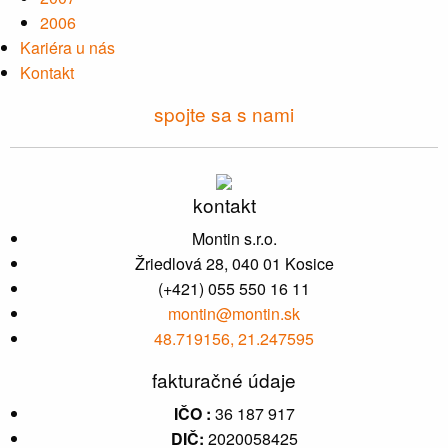
2006
Kariéra u nás
Kontakt
spojte sa s nami
kontakt
Montin s.r.o.
Žriedlová 28, 040 01 Kosice
(+421) 055 550 16 11
montin@montin.sk
48.719156, 21.247595
fakturačné údaje
IČO :
36 187 917
DIČ:
2020058425