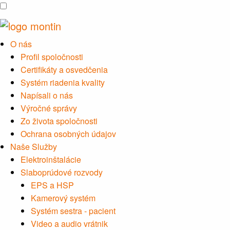
O nás
Profil spoločnosti
Certifikáty a osvedčenia
Systém riadenia kvality
Napísali o nás
Výročné správy
Zo života spoločnosti
Ochrana osobných údajov
Naše Služby
Elektroinštalácie
Slaboprúdové rozvody
EPS a HSP
Kamerový systém
Systém sestra - pacient
Video a audio vrátnik