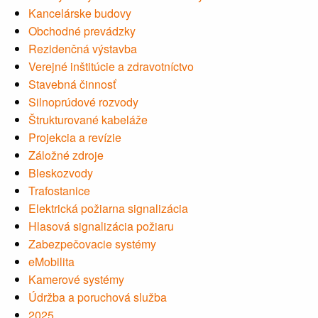
Kancelárske budovy
Obchodné prevádzky
Rezidenčná výstavba
Verejné inštitúcie a zdravotníctvo
Stavebná činnosť
Silnoprúdové rozvody
Štrukturované kabeláže
Projekcia a revízie
Záložné zdroje
Bleskozvody
Trafostanice
Elektrická požiarna signalizácia
Hlasová signalizácia požiaru
Zabezpečovacie systémy
eMobilita
Kamerové systémy
Údržba a poruchová služba
2025