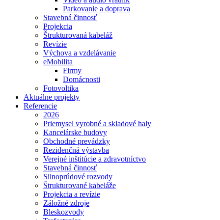
Parkovanie a doprava
Stavebná činnosť
Projekcia
Štrukturovaná kabeláž
Revízie
Výchova a vzdelávanie
eMobilita
Firmy
Domácnosti
Fotovoltika
Aktuálne projekty
Referencie
2026
Priemysel vyrobné a skladové haly
Kancelárske budovy
Obchodné prevádzky
Rezidenčná výstavba
Verejné inštitúcie a zdravotníctvo
Stavebná činnosť
Silnoprúdové rozvody
Štrukturované kabeláže
Projekcia a revízie
Záložné zdroje
Bleskozvody