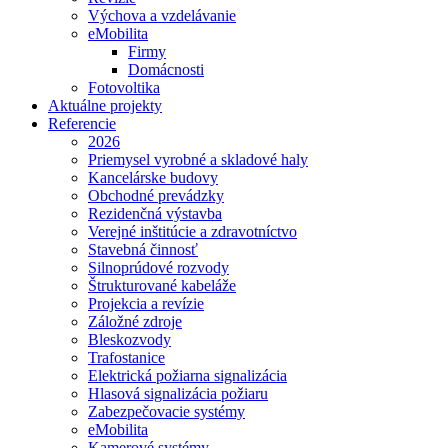
Výchova a vzdelávanie
eMobilita
Firmy
Domácnosti
Fotovoltika
Aktuálne projekty
Referencie
2026
Priemysel vyrobné a skladové haly
Kancelárske budovy
Obchodné prevádzky
Rezidenčná výstavba
Verejné inštitúcie a zdravotníctvo
Stavebná činnosť
Silnoprúdové rozvody
Štrukturované kabeláže
Projekcia a revízie
Záložné zdroje
Bleskozvody
Trafostanice
Elektrická požiarna signalizácia
Hlasová signalizácia požiaru
Zabezpečovacie systémy
eMobilita
Kamerové systémy