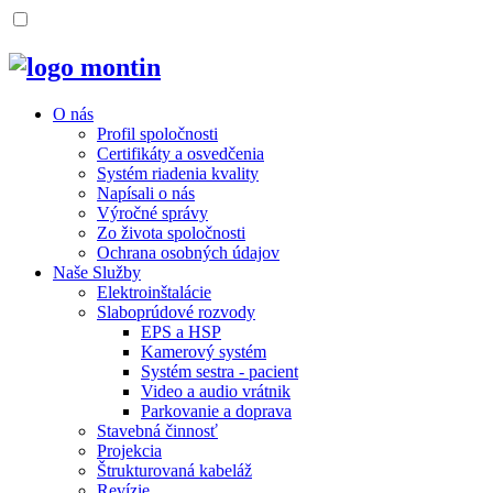
O nás
Profil spoločnosti
Certifikáty a osvedčenia
Systém riadenia kvality
Napísali o nás
Výročné správy
Zo života spoločnosti
Ochrana osobných údajov
Naše Služby
Elektroinštalácie
Slaboprúdové rozvody
EPS a HSP
Kamerový systém
Systém sestra - pacient
Video a audio vrátnik
Parkovanie a doprava
Stavebná činnosť
Projekcia
Štrukturovaná kabeláž
Revízie