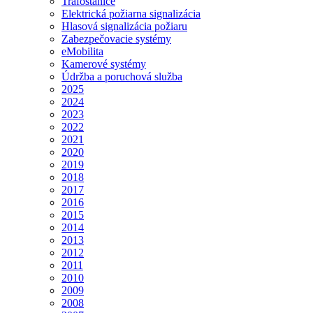
Trafostanice
Elektrická požiarna signalizácia
Hlasová signalizácia požiaru
Zabezpečovacie systémy
eMobilita
Kamerové systémy
Údržba a poruchová služba
2025
2024
2023
2022
2021
2020
2019
2018
2017
2016
2015
2014
2013
2012
2011
2010
2009
2008