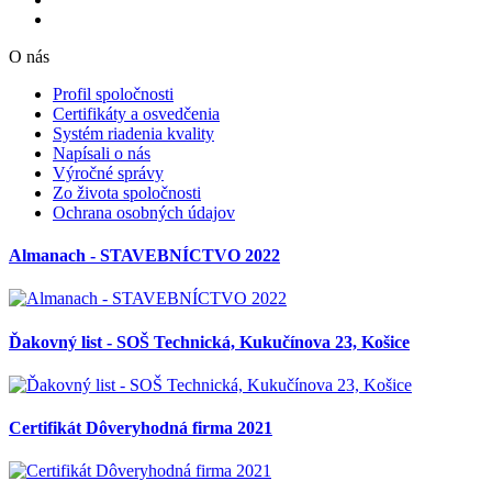
O nás
Profil spoločnosti
Certifikáty a osvedčenia
Systém riadenia kvality
Napísali o nás
Výročné správy
Zo života spoločnosti
Ochrana osobných údajov
Almanach - STAVEBNÍCTVO 2022
Ďakovný list - SOŠ Technická, Kukučínova 23, Košice
Certifikát Dôveryhodná firma 2021