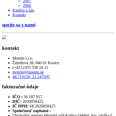
2007
2006
Kariéra u nás
Kontakt
spojte sa s nami
kontakt
Montin s.r.o.
Žriedlová 28, 040 01 Kosice
(+421) 055 550 16 11
montin@montin.sk
48.719156, 21.247595
fakturačné údaje
IČO :
36 187 917
DIČ:
2020058425
IČ DPH:
SK2020058425
Spoločnosť zapisaná :
Obchodný register Mestský súd Košice Oddiel: Sro, vložka č.