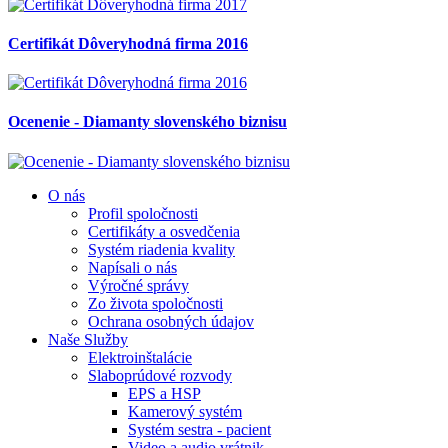
Certifikát Dôveryhodná firma 2016
Ocenenie - Diamanty slovenského biznisu
O nás
Profil spoločnosti
Certifikáty a osvedčenia
Systém riadenia kvality
Napísali o nás
Výročné správy
Zo života spoločnosti
Ochrana osobných údajov
Naše Služby
Elektroinštalácie
Slaboprúdové rozvody
EPS a HSP
Kamerový systém
Systém sestra - pacient
Video a audio vrátnik