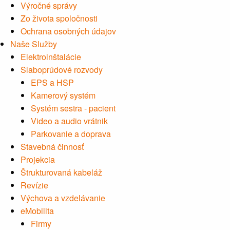
Výročné správy
Zo života spoločnosti
Ochrana osobných údajov
Naše Služby
Elektroinštalácie
Slaboprúdové rozvody
EPS a HSP
Kamerový systém
Systém sestra - pacient
Video a audio vrátnik
Parkovanie a doprava
Stavebná činnosť
Projekcia
Štrukturovaná kabeláž
Revízie
Výchova a vzdelávanie
eMobilita
Firmy