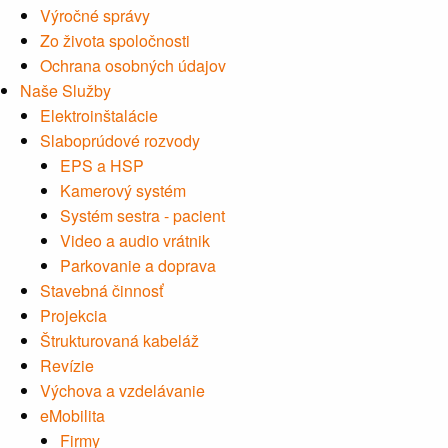
Výročné správy
Zo života spoločnosti
Ochrana osobných údajov
Naše Služby
Elektroinštalácie
Slaboprúdové rozvody
EPS a HSP
Kamerový systém
Systém sestra - pacient
Video a audio vrátnik
Parkovanie a doprava
Stavebná činnosť
Projekcia
Štrukturovaná kabeláž
Revízie
Výchova a vzdelávanie
eMobilita
Firmy