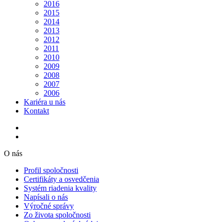
2016
2015
2014
2013
2012
2011
2010
2009
2008
2007
2006
Kariéra u nás
Kontakt
O nás
Profil spoločnosti
Certifikáty a osvedčenia
Systém riadenia kvality
Napísali o nás
Výročné správy
Zo života spoločnosti