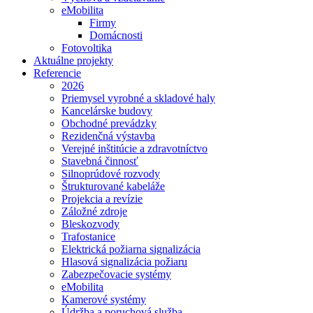
eMobilita
Firmy
Domácnosti
Fotovoltika
Aktuálne projekty
Referencie
2026
Priemysel vyrobné a skladové haly
Kancelárske budovy
Obchodné prevádzky
Rezidenčná výstavba
Verejné inštitúcie a zdravotníctvo
Stavebná činnosť
Silnoprúdové rozvody
Štrukturované kabeláže
Projekcia a revízie
Záložné zdroje
Bleskozvody
Trafostanice
Elektrická požiarna signalizácia
Hlasová signalizácia požiaru
Zabezpečovacie systémy
eMobilita
Kamerové systémy
Údržba a poruchová služba