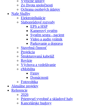
Výročné správy
Zo života spoločnosti
Ochrana osobných údajov
Naše Služby
Elektroinštalácie
Slaboprúdové rozvody
EPS a HSP
Kamerový systém
Systém sestra - pacient
Video a audio vrátnik
Parkovanie a doprava
Stavebná činnosť
Projekcia
Štrukturovaná kabeláž
Revízie
Výchova a vzdelávanie
eMobilita
Firmy
Domácnosti
Fotovoltika
Aktuálne projekty
Referencie
2026
Priemysel vyrobné a skladové haly
Kancelárske budovy