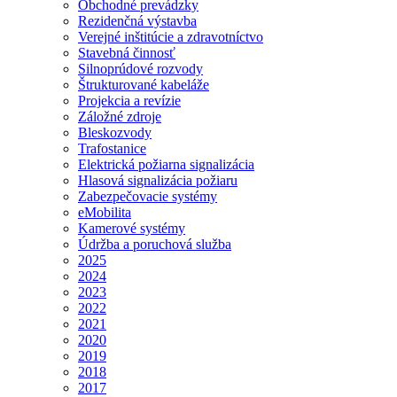
Obchodné prevádzky
Rezidenčná výstavba
Verejné inštitúcie a zdravotníctvo
Stavebná činnosť
Silnoprúdové rozvody
Štrukturované kabeláže
Projekcia a revízie
Záložné zdroje
Bleskozvody
Trafostanice
Elektrická požiarna signalizácia
Hlasová signalizácia požiaru
Zabezpečovacie systémy
eMobilita
Kamerové systémy
Údržba a poruchová služba
2025
2024
2023
2022
2021
2020
2019
2018
2017