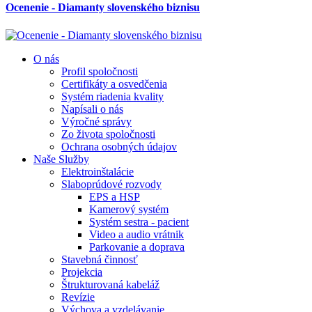
Ocenenie - Diamanty slovenského biznisu
O nás
Profil spoločnosti
Certifikáty a osvedčenia
Systém riadenia kvality
Napísali o nás
Výročné správy
Zo života spoločnosti
Ochrana osobných údajov
Naše Služby
Elektroinštalácie
Slaboprúdové rozvody
EPS a HSP
Kamerový systém
Systém sestra - pacient
Video a audio vrátnik
Parkovanie a doprava
Stavebná činnosť
Projekcia
Štrukturovaná kabeláž
Revízie
Výchova a vzdelávanie