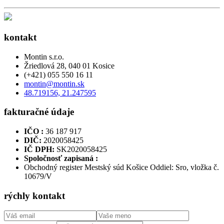
kontakt
Montin s.r.o.
Žriedlová 28, 040 01 Kosice
(+421) 055 550 16 11
montin@montin.sk
48.719156, 21.247595
fakturačné údaje
IČO :
36 187 917
DIČ:
2020058425
IČ DPH:
SK2020058425
Spoločnosť zapisaná :
Obchodný register Mestský súd Košice Oddiel: Sro, vložka č.
10679/V
rýchly kontakt