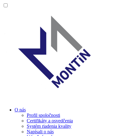
O nás
Profil spoločnosti
Certifikáty a osvedčenia
Systém riadenia kvality
Napísali o nás