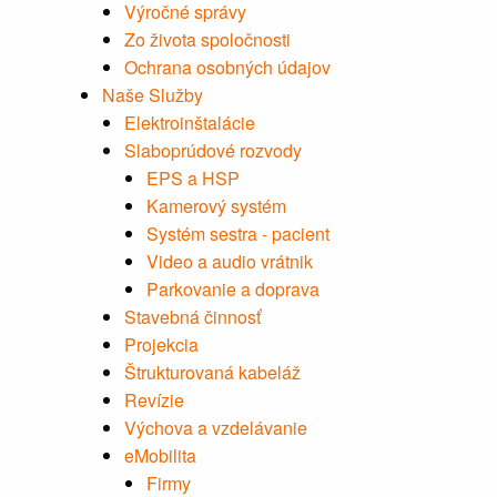
Výročné správy
Zo života spoločnosti
Ochrana osobných údajov
Naše Služby
Elektroinštalácie
Slaboprúdové rozvody
EPS a HSP
Kamerový systém
Systém sestra - pacient
Video a audio vrátnik
Parkovanie a doprava
Stavebná činnosť
Projekcia
Štrukturovaná kabeláž
Revízie
Výchova a vzdelávanie
eMobilita
Firmy