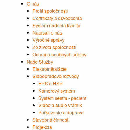
O nás
Profil spoločnosti
Certifikáty a osvedčenia
Systém riadenia kvality
Napísali o nás
Výročné správy
Zo života spoločnosti
Ochrana osobných údajov
Naše Služby
Elektroinštalácie
Slaboprúdové rozvody
EPS a HSP
Kamerový systém
Systém sestra - pacient
Video a audio vrátnik
Parkovanie a doprava
Stavebná činnosť
Projekcia