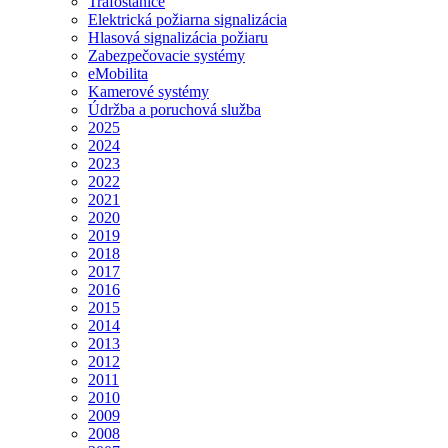
Trafostanice
Elektrická požiarna signalizácia
Hlasová signalizácia požiaru
Zabezpečovacie systémy
eMobilita
Kamerové systémy
Údržba a poruchová služba
2025
2024
2023
2022
2021
2020
2019
2018
2017
2016
2015
2014
2013
2012
2011
2010
2009
2008