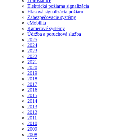
Trafostanice
Elektrická požiarna signalizácia
Hlasová signalizácia požiaru
Zabezpečovacie systémy
eMobilita
Kamerové systémy
Údržba a poruchová služba
2025
2024
2023
2022
2021
2020
2019
2018
2017
2016
2015
2014
2013
2012
2011
2010
2009
2008