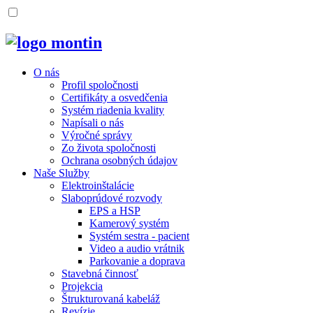
O nás
Profil spoločnosti
Certifikáty a osvedčenia
Systém riadenia kvality
Napísali o nás
Výročné správy
Zo života spoločnosti
Ochrana osobných údajov
Naše Služby
Elektroinštalácie
Slaboprúdové rozvody
EPS a HSP
Kamerový systém
Systém sestra - pacient
Video a audio vrátnik
Parkovanie a doprava
Stavebná činnosť
Projekcia
Štrukturovaná kabeláž
Revízie