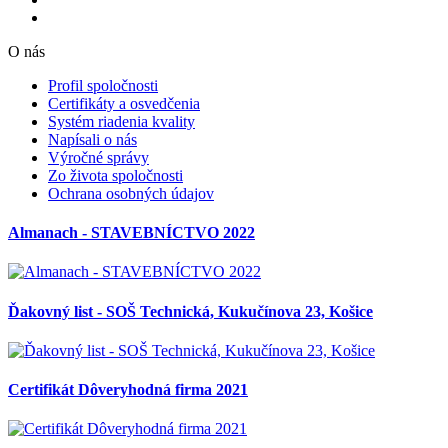
O nás
Profil spoločnosti
Certifikáty a osvedčenia
Systém riadenia kvality
Napísali o nás
Výročné správy
Zo života spoločnosti
Ochrana osobných údajov
Almanach - STAVEBNÍCTVO 2022
Ďakovný list - SOŠ Technická, Kukučínova 23, Košice
Certifikát Dôveryhodná firma 2021