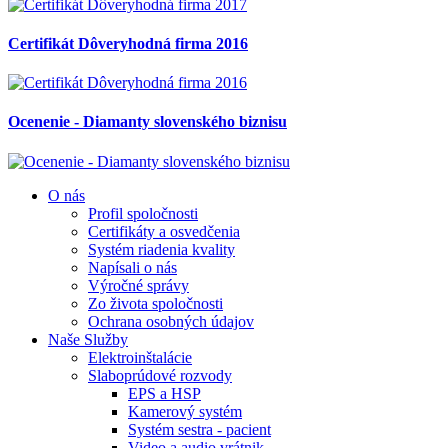
Certifikát Dôveryhodná firma 2016
Ocenenie - Diamanty slovenského biznisu
O nás
Profil spoločnosti
Certifikáty a osvedčenia
Systém riadenia kvality
Napísali o nás
Výročné správy
Zo života spoločnosti
Ochrana osobných údajov
Naše Služby
Elektroinštalácie
Slaboprúdové rozvody
EPS a HSP
Kamerový systém
Systém sestra - pacient
Video a audio vrátnik