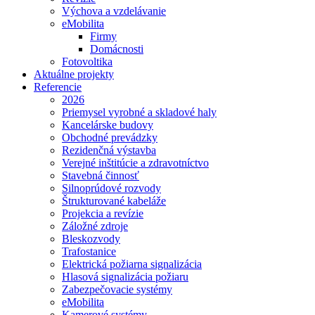
Výchova a vzdelávanie
eMobilita
Firmy
Domácnosti
Fotovoltika
Aktuálne projekty
Referencie
2026
Priemysel vyrobné a skladové haly
Kancelárske budovy
Obchodné prevádzky
Rezidenčná výstavba
Verejné inštitúcie a zdravotníctvo
Stavebná činnosť
Silnoprúdové rozvody
Štrukturované kabeláže
Projekcia a revízie
Záložné zdroje
Bleskozvody
Trafostanice
Elektrická požiarna signalizácia
Hlasová signalizácia požiaru
Zabezpečovacie systémy
eMobilita
Kamerové systémy