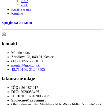
2007
2006
Kariéra u nás
Kontakt
spojte sa s nami
kontakt
Montin s.r.o.
Žriedlová 28, 040 01 Kosice
(+421) 055 550 16 11
montin@montin.sk
48.719156, 21.247595
fakturačné údaje
IČO :
36 187 917
DIČ:
2020058425
IČ DPH:
SK2020058425
Spoločnosť zapisaná :
Obchodný register Mestský súd Košice Oddiel: Sro, vložka č.