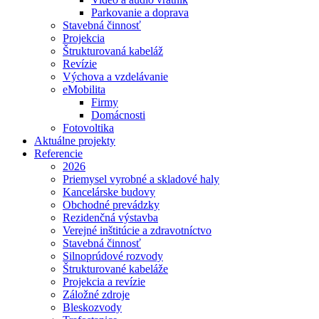
Parkovanie a doprava
Stavebná činnosť
Projekcia
Štrukturovaná kabeláž
Revízie
Výchova a vzdelávanie
eMobilita
Firmy
Domácnosti
Fotovoltika
Aktuálne projekty
Referencie
2026
Priemysel vyrobné a skladové haly
Kancelárske budovy
Obchodné prevádzky
Rezidenčná výstavba
Verejné inštitúcie a zdravotníctvo
Stavebná činnosť
Silnoprúdové rozvody
Štrukturované kabeláže
Projekcia a revízie
Záložné zdroje
Bleskozvody